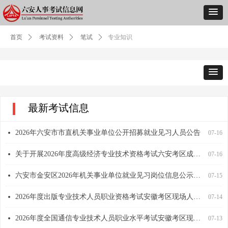
专业知识
首页
ꄲ
考试资料
ꄲ
笔试
ꄲ
最新考试信息
六安市2026年中小学作业设计大赛评选结果公示
关于做好全市2026年专业技术人员继续教育工作的通知
关于做好全市2026年专业技术人员继续教育工作的通知
六安市普通话测试站关于领取2026年4月18-19日普通话水平测试等级证书的公告
六安市教育体育局关于公布2026年全市中小学实验教学说课大赛和 幼儿园优秀自制玩教具展评活动结果的通知
2026年度设备监理师职业资格考试安徽考区现场人工核查安排
2026年度一级建造师职业资格考试安徽考区现场人工核查安排
2026年注册城乡规划师职业资格考试安徽考区现场人工核查安排
2026年度注册测绘师职业资格考试安徽考区现场人工核查安排
关于2026年安徽省拟享受国务院及省政府特殊津贴人员名单的公示
安徽省优秀共产党员、安徽省优秀党务工作者和安徽省先进基层党组织拟表彰对象名单
六安市教育体育局关于2026年全市中小学幼儿园教师“三字一画” 教学基本功比赛拟获奖名单的公示
넸
넸
넸
넸
넸
넸
넸
넸
넸
넸
넸
넸
07-16
07-16
06-29
06-29
06-26
06-25
06-18
06-16
06-15
06-09
06-08
06-08
2026年六安市市直机关事业单位公开招募就业见习人员公告
넸
07-16
关于开展2026年度高级经济专业技术资格考试六安考区成绩合格人员公示和践诺情况抽查的公告
넸
07-16
六安市金安区2026年机关事业单位就业见习岗位信息公示及报名通知
넸
07-15
2026年度出版专业技术人员职业资格考试安徽考区现场人工核查安排
넸
07-14
2026年度全国通信专业技术人员职业水平考试安徽考区现场人工核查安排
넸
07-13