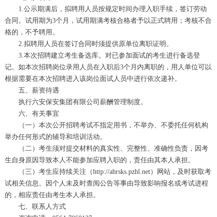
1.公示期满后，拟聘用人员按规定时间办理入职手续，签订劳动
合同。试用期为3个月，试用期满考核合格者予以正式聘用；考核不合
格的，不予聘用。
2.拟聘用人员在签订合同时须提供原单位离职证明。
3.本次招聘建立考生备选库。对已参加面试的考生进行备选登
记。如本次招聘岗位录用人员在入职后3个月内离职的，用人单位可以
根据需要在本次招聘进入该岗位面试人员中进行依次递补。
五、薪资待遇
执行六安保安集团有限公司薪酬管理制度。
六、有关事宜
（一）本次公开招聘考试不指定用书，不举办、不委托任何机构
举办任何形式的辅导和培训活动。
（二）考生须对提交材料的真实性、完整性、准确性负责，因考
生自身原因导致本人不能参加应聘入职的，责任由其本人承担。
（三）考生应持续关注（http://ahrsks.pzhl.net）网站，及时获取考
试相关信息。因个人未及时查阅公告等事由导致影响报名或考试进程
的，相应责任由考生本人承担。
七、联系人方式