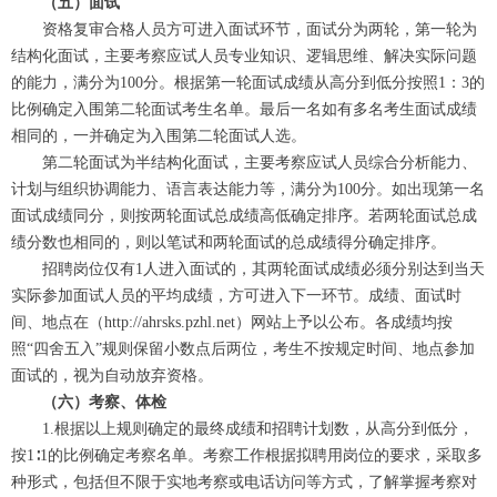
（五）面试
微信二维码
资格复审合格人员方可进入面试环节，面试分为两轮，第一轮为
结构化面试，主要考察应试人员专业知识、逻辑思维、解决实际问题
的能力，满分为100分。根据第一轮面试成绩从高分到低分按照1：3的
比例确定入围第二轮面试考生名单。最后一名如有多名考生面试成绩
相同的，一并确定为入围第二轮面试人选。
第二轮面试为半结构化面试，主要考察应试人员综合分析能力、
计划与组织协调能力、语言表达能力等，满分为100分。如出现第一名
面试成绩同分，则按两轮面试总成绩高低确定排序。若两轮面试总成
绩分数也相同的，则以笔试和两轮面试的总成绩得分确定排序。
招聘岗位仅有1人进入面试的，其两轮面试成绩必须分别达到当天
实际参加面试人员的平均成绩，方可进入下一环节。成绩、面试时
间、地点在（http://ahrsks.pzhl.net）网站上予以公布。各成绩均按
照“四舍五入”规则保留小数点后两位，考生不按规定时间、地点参加
面试的，视为自动放弃资格。
（六）考察、体检
1.根据以上规则确定的最终成绩和招聘计划数，从高分到低分，
按1∶1的比例确定考察名单。考察工作根据拟聘用岗位的要求，采取多
种形式，包括但不限于实地考察或电话访问等方式，了解掌握考察对