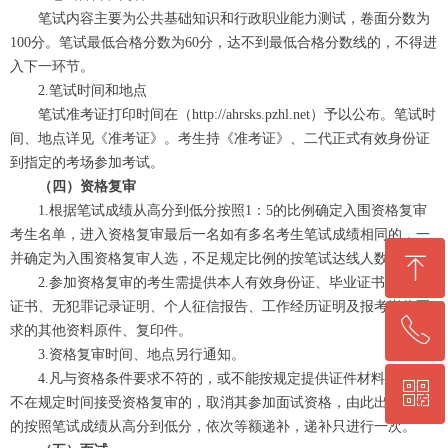
笔试内容主要为公共基础知识和行政职业能力测试，卷面分数为
100分。笔试最低合格分数为60分，达不到最低合格分数线的，不得进
入下一环节。
2.笔试时间和地点
笔试准考证打印时间在（http://ahrsks.pzhl.net）予以公布。笔试时
间、地点详见《准考证》。考生持《准考证》、二代正式有效身份证
到指定的考场参加考试。
（四）资格复审
1.根据笔试成绩从高分到低分按照1：5的比例确定入围资格复审
考生名单，进入资格复审最后一名如有多名考生笔试成绩相同的，一
ꁸ
并确定为入围资格复审人选，不足规定比例的按笔试达线人数确定。
2.参加资格复审的考生需提供本人有效身份证、毕业证书、学位
证书、无犯罪记录证明、个人征信报告、工作经历证明及报考岗位要
ꂅ
回到顶部
求的其他资料原件、复印件。
3.资格复审时间、地点另行通知。
4.凡与资格条件要求不符的，或不能按规定提供证件材料的，或
ꀥ
0564-5330860
不在规定时间接受资格复审的，取消其参加面试资格，由此出现缺额
的按照笔试成绩从高分到低分，依次等额递补，递补只进行一次。