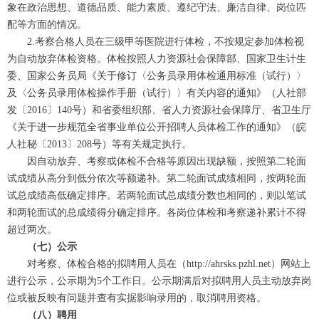
象在政治思想、道德品质、能力素质、遵纪守法、廉洁自律、岗位匹
配等方面的情况。
2.考察合格人员在三级甲等医院进行体检，不按规定参加体检视
为自动放弃体检资格。体检按照人力资源社会保障部、国家卫生计生
委、国家公务员局《关于修订〈公务员录用体检通用标准（试行）〉
及〈公务员录用体检操作手册（试行）〉有关内容的通知》（人社部
发〔2016〕140号）和省委组织部、省人力资源社会保障厅、省卫生厅
《关于进一步规范全省事业单位公开招聘人员体检工作的通知》（皖
人社秘〔2013〕208号）等有关规定执行。
因自动放弃、考察或体检不合格等原因出现缺额，按照第二轮面
试成绩从高分到低分依次等额递补。第二轮面试成绩相同，按两轮面
试总成绩高低确定排序。若两轮面试总成绩分数也相同的，则以笔试
和两轮面试的总成绩得分确定排序。各岗位体检和考察递补累计不得
超过两次。
（七）公示
对考察、体检合格的拟聘用人员在（http://ahrsks.pzhl.net）网站上
进行公示，公示期为5个工作日。公示期满后对拟聘用人员主动放弃岗
位或被反映有问题并查有实据影响录用的，取消聘用资格。
（八）聘用