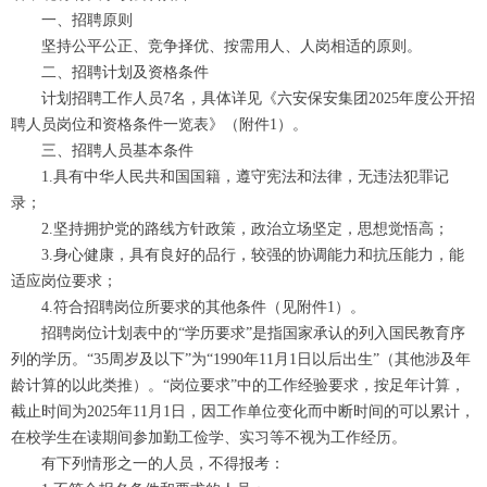
一、招聘原则
坚持公平公正、竞争择优、按需用人、人岗相适的原则。
二、招聘计划及资格条件
计划招聘工作人员7名，具体详见《六安保安集团2025年度公开招
聘人员岗位和资格条件一览表》（附件1）。
三、招聘人员基本条件
1.具有中华人民共和国国籍，遵守宪法和法律，无违法犯罪记
录；
2.坚持拥护党的路线方针政策，政治立场坚定，思想觉悟高；
3.身心健康，具有良好的品行，较强的协调能力和抗压能力，能
适应岗位要求；
4.符合招聘岗位所要求的其他条件（见附件1）。
招聘岗位计划表中的“学历要求”是指国家承认的列入国民教育序
列的学历。“35周岁及以下”为“1990年11月1日以后出生”（其他涉及年
龄计算的以此类推）。“岗位要求”中的工作经验要求，按足年计算，
截止时间为2025年11月1日，因工作单位变化而中断时间的可以累计，
在校学生在读期间参加勤工俭学、实习等不视为工作经历。
有下列情形之一的人员，不得报考：