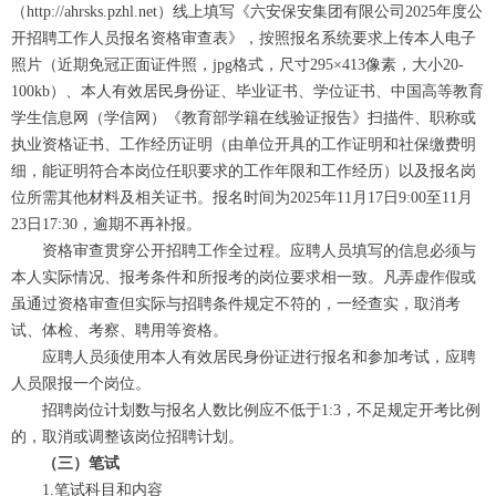
（http://ahrsks.pzhl.net）线上填写《六安保安集团有限公司2025年度公
开招聘工作人员报名资格审查表》，按照报名系统要求上传本人电子
照片（近期免冠正面证件照，jpg格式，尺寸295×413像素，大小20-
100kb）、本人有效居民身份证、毕业证书、学位证书、中国高等教育
学生信息网（学信网）《教育部学籍在线验证报告》扫描件、职称或
执业资格证书、工作经历证明（由单位开具的工作证明和社保缴费明
细，能证明符合本岗位任职要求的工作年限和工作经历）以及报名岗
位所需其他材料及相关证书。报名时间为2025年11月17日9:00至11月
23日17:30，逾期不再补报。
资格审查贯穿公开招聘工作全过程。应聘人员填写的信息必须与
本人实际情况、报考条件和所报考的岗位要求相一致。凡弄虚作假或
虽通过资格审查但实际与招聘条件规定不符的，一经查实，取消考
试、体检、考察、聘用等资格。
应聘人员须使用本人有效居民身份证进行报名和参加考试，应聘
人员限报一个岗位。
招聘岗位计划数与报名人数比例应不低于1:3，不足规定开考比例
的，取消或调整该岗位招聘计划。
（三）笔试
1.笔试科目和内容