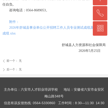
任自负。
咨询电话：0564-8689053。
ꂅ
回到顶部
附件：
ꀥ
0564-5330860
2026年舒城县事业单位公开招聘工作人员专业测试成绩及合成总
成绩.xlsx
微信二维码
舒城县人力资源和社会保障局
2026年5月25日
前一个：
无
ꄴ
后一个：
无
ꄲ
主办单位：六安市人才职业培训学校 地址：安徽省六安市金安区
梅山路348号
信息有误反馈热线: 0564-5330860 工作时间：8:30—11:30 14:30