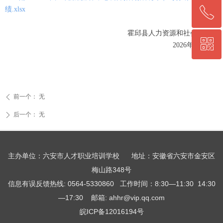
ꂅ
绩.xlsx
回到顶部
霍邱县人力资源和社会保障局
ꀥ
0564-5330860
2026年5月27日
微信二维码
前一个：
无
ꄴ
后一个：
无
ꄲ
主办单位：六安市人才职业培训学校 地址：安徽省六安市金安区
梅山路348号
信息有误反馈热线: 0564-5330860 工作时间：8:30—11:30 14:30
—17:30 邮箱: ahhr@vip.qq.com
皖ICP备12016194号