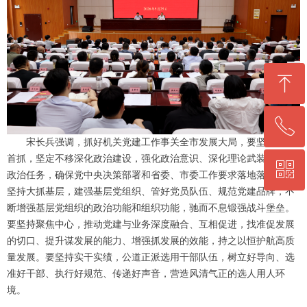
ꁸ
ꂅ
回到顶部
宋长兵强调，抓好机关党建工作事关全市发展大局，要坚持首要
首抓，坚定不移深化政治建设，强化政治意识、深化理论武装、落实
ꀥ
0564-5330860
政治任务，确保党中央决策部署和省委、市委工作要求落地落实。要
坚持大抓基层，建强基层党组织、管好党员队伍、规范党建品牌，不
断增强基层党组织的政治功能和组织功能，驰而不息锻强战斗堡垒。
微信二维码
要坚持聚焦中心，推动党建与业务深度融合、互相促进，找准促发展
的切口、提升谋发展的能力、增强抓发展的效能，持之以恒护航高质
量发展。要坚持实干实绩，公道正派选用干部队伍，树立好导向、选
准好干部、执行好规范、传递好声音，营造风清气正的选人用人环
境。