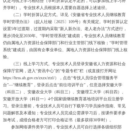
认定与线上学习相结合（学时折算认定不足的，可以参加线上学习补
齐学时）。专业技术人员根据本人需要自愿选择上述途径。
（二）学时折算认定方式。详见《安徽省专业技术人员继续教育
学时管理办法》（皖人社秘〔2025〕109号）有关规定。学时折算认定
设置5年过渡期，过渡期内采取“新人新办法、老人老办法”方式进行，
逐步消化至2030年。“学时管理系统”建成前，专业技术人员继续教育
仍由属地人力资源社会保障部门和行业主管部门线下核验；“学时管理
系统”建成后，由国有企事业单位、属地人力资源社会保障部门线上核
验。
（三）线上学习方式。专业技术人员登录安徽省人力资源和社会
保障厅官网，进入“资讯中心”的“专题专栏”栏（或直接打开网址
https://hrss.ah.gov.cn/zxzx/ztzl/），点击“专技人员综合管理服务平
台”—“继续教育”，登录后点击“前往培训平台”，任意选择安徽大学
（科目二）、安徽农业大学（科目三）、安徽理工大学（科目四）、
安徽开放大学（科目一）4个国家级继续教育基地培训平台后注册学
习。登录注册前，专业技术人员可自行下载学习学员操作指南、常见
问题解答及本通知；专业技术人员完成公需课学习后，按课件要求参
加考试，成绩合格者方可打印合格证书（最多获得30学时）。
参加网络课件类学习的，专业技术人员可自行选择各级组织部