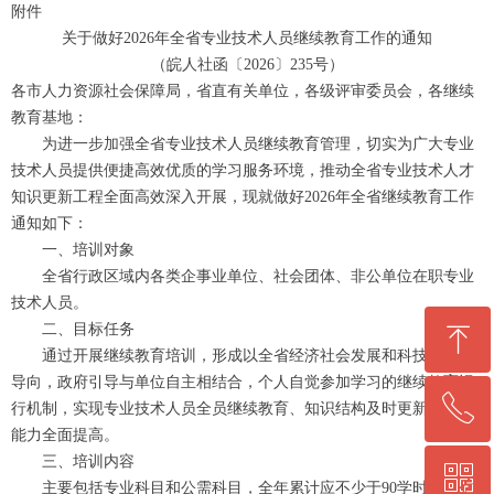
附件
关于做好2026年全省专业技术人员继续教育工作的通知
（皖人社函〔2026〕235号）
各市人力资源社会保障局，省直有关单位，各级评审委员会，各继续
教育基地：
为进一步加强全省专业技术人员继续教育管理，切实为广大专业
技术人员提供便捷高效优质的学习服务环境，推动全省专业技术人才
知识更新工程全面高效深入开展，现就做好2026年全省继续教育工作
通知如下：
一、培训对象
全省行政区域内各类企事业单位、社会团体、非公单位在职专业
技术人员。
ꁸ
二、目标任务
通过开展继续教育培训，形成以全省经济社会发展和科技进步为
导向，政府引导与单位自主相结合，个人自觉参加学习的继续教育运
ꂅ
回到顶部
行机制，实现专业技术人员全员继续教育、知识结构及时更新、创新
能力全面提高。
三、培训内容
ꀥ
0564-5330860
主要包括专业科目和公需科目，全年累计应不少于90学时（每学