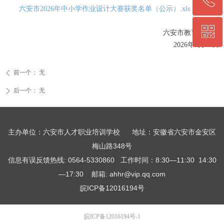
ꂅ
六安市2026年中小学作业设计大赛获奖名单（公示）.xls
ꀥ
0564-5330860
六安市教育体育局
2026年6月18日
微信二维码
前一个：
无
ꄴ
后一个：
无
ꄲ
主办单位：六安市人才职业培训学校 地址：安徽省六安市金安区
梅山路348号
信息有误反馈热线: 0564-5330860 工作时间：8:30—11:30 14:30
—17:30 邮箱: ahhr@vip.qq.com
皖ICP备12016194号
皖ICP备12016194号-1