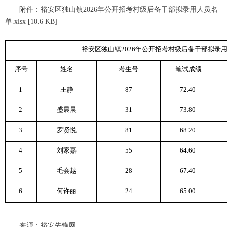
附件：裕安区独山镇2026年公开招考村级后备干部拟录用人员名
单.xlsx [10.6 KB]
裕安区独山镇2026年公开招考村级后备干部拟录
序号
姓名
考生号
笔试成绩
1
王静
87
72.40
2
盛晨晨
31
73.80
3
罗贤悦
81
68.20
4
刘家嘉
55
64.60
5
毛会越
28
67.40
6
何许丽
24
65.00
来源：裕安先锋网