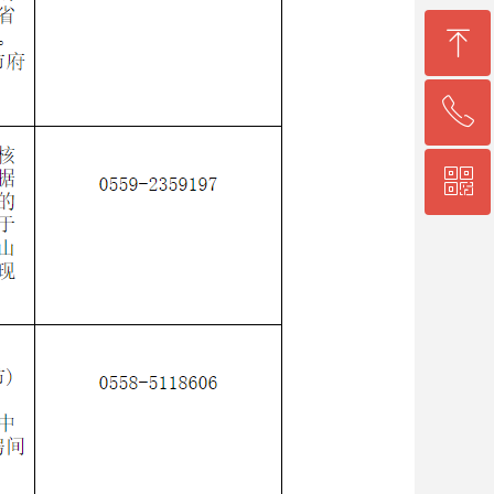
ꁸ
ꂅ
回到顶部
ꀥ
0564-5330860
微信二维码