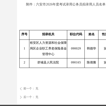
附件：六安市2026年度考试录用公务员拟录用人员名单（五
序号
招录机关
职位代码
姓名
性
裕安区人力资源和社会保障
1
局区企业职工养老保险基金
090029
韩德华
管理中心
2
舒城县人民法院
090165
陈倩雅
前一个：
无
ꄴ
后一个：
无
ꄲ