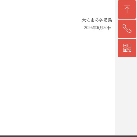
ꁸ
六安市公务员局
ꂅ
2026年6月30日
回到顶部
ꀥ
0564-5330860
微信二维码