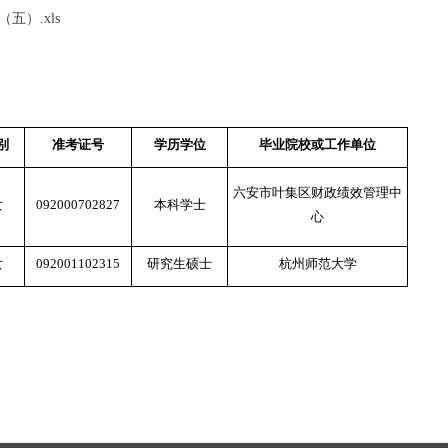
）.xls
别
准考证号
学历学位
毕业院校或工作单位
六安市叶集区财政绩效管理中
女
092000702827
本科学士
心
女
092001102315
研究生硕士
杭州师范大学