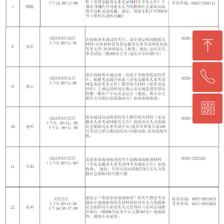
ꁸ
ꂅ
回到顶部
ꀥ
0564-5330860
微信二维码