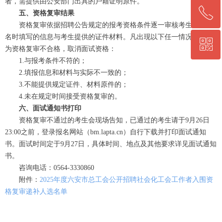
者，需提供由公安部门出具的户籍证明原件。
ꂅ
回到顶部
五、资格复审结果
资格复审依据招聘公告规定的报考资格条件逐一审核考生网上报
名时填写的信息与考生提供的证件材料。凡出现以下任一情况的，即
ꀥ
0564-5330860
为资格复审不合格，取消面试资格：
1.与报考条件不符的；
2.填报信息和材料与实际不一致的；
微信二维码
3.不能提供规定证件、材料原件的；
4.未在规定时间接受资格复审的。
六、面试通知书打印
资格复审不通过的考生会现场告知，已通过的考生请于9月26日
23:00之前，登录报名网站（bm.lapta.cn）自行下载并打印面试通知
书。面试时间定于9月27日，具体时间、地点及其他要求详见面试通知
书。
咨询电话：0564-3330860
附件：
2025年度六安市总工会公开招聘社会化工会工作者入围资
格复审递补人选名单