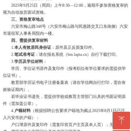
2025年9月25日（周四）上午8:30—12:00，逾期不参加资格复审的
视为自动放弃面试资格。
三、资格复审地点
六安市梅山路348号（六安市梅山路与民惠路交叉口东南侧）六安
市退役军人事务局院内一楼。
四、需提供复审材料
1.
本人有效居民身份证
：原件及正反面复印件。
2.
笔试准考证
：请在报名系统（bm.lapta.cn）自行下载打印。
3.
学历及学位材料
：
学历、学位证书原件及复印件（报考职位有学位要求的需提供学
位证书）。
教育部学历证书电子注册备案表（请在学信网自行打印，需在有
效验证期内）。
若毕业证书遗失，需提供学校或教育主管部门出具的书面证明原
件（需加盖公章）。
4.
户籍
材料
（根据招聘公告要求户籍地为截止2025年8月1日已迁
ꁸ
入六安市的户籍）：
户口簿原件及复印件（需复印首页户主页及本人页）；无户口簿