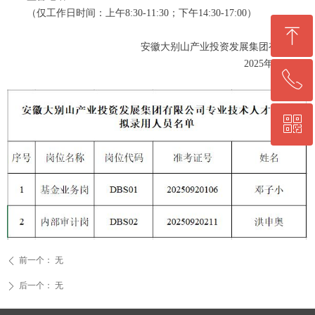
（仅工作日时间：上午8:30-11:30；下午14:30-17:00）
ꁸ
安徽大别山产业投资发展集团有限公司
2025年11月3日
ꂅ
回到顶部
ꀥ
0564-5330860
微信二维码
前一个：
无
ꄴ
后一个：
无
ꄲ