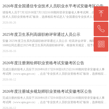
2026年度全国通信专业技术人员职业水平考试安徽考区公告
ꁸ
ꁸ
请报考人员于7月3日9:00至7月13日16:00期间登录安徽省人事考试网，点击“专业
技术人员职业资格考试”板块，选择相应考试进入“全国通信专业技术人员职业水
平考试网”（http://www.txks.org.cn），按照平台规定的流程注册用户、上传本人照
2026-06-26
片、填写报名信息，等待在线审核。根据有关规定，报考人员原则上应在工作地
ꂅ
ꂅ
回到顶部
回到顶部
或居住地报名参加考试。
2025年度卫生系列高级职称评审通过人员公示
安徽 2025年度卫生系列高级职称评审通过人员公示 经高评会评审，梅阳生等
ꀥ
ꀥ
0564-5330860
0564-5330860
1608位同志通过2025年度卫生系列高级职称评审。根据有关规定，现予以公示，
公示时间至2026年6月23日
2026-06-16
微信二维码
微信二维码
2026年度注册测绘师职业资格考试安徽考区公告
完成注册的报考人员应于2026年6月17日9:00至6月25日16:00期间登录安徽省人事
考试网（www.apta.gov.cn），点击“专业技术人员职业资格考试”板块，选择相应考
试进入全国专业技术资格考试报名服务平台，填写报考信息。根据有关规定，报
2026-06-12
考人员原则上应在工作地或居住地报名参加考试。
2026年度注册城乡规划师职业资格考试安徽考区公告
完成注册的报考人员应于2026年6月17日9:00至6月26日16:00期间登录安徽省人事
考试网（www.apta.gov.cn），点击“专业技术人员职业资格考试”板块，选择相应考
试进入“全国专业技术资格考试报名服务平台”，填写报考信息。根据有关规定，
2026-06-12