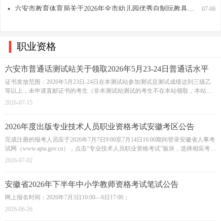
六安市教育体育局关于2026年全市幼儿园优秀自制玩教具展评活动结果的公示
넸
07-06
职业资格
六安市普通话测试站关于领取2026年5月23-24日普通话水平
测试等级证书的公告
证书发放范围：2026年5月23日-24日在本测试站参加测试且测试成绩达到三级乙
等以上，未申请直邮证书的考生（非本测试站测试的考生不在本站领取，本站往
期未领取证书的考生也可在此时间段前来领取）。
2026-07-15
2026年度出版专业技术人员职业资格考试安徽考区公告
完成注册的报考人员应于2026年7月7日9:00至7月14日16:00期间登录安徽省人事考
试网（www.apta.gov.cn），点击“专业技术人员职业资格考试”板块，选择相应考试
进入“全国专业技术人员资格考试报名服务平台”，填写报考信息。根据有关规
2026-07-02
定，报考人员原则上应在工作地或居住地报名参加考试。
安徽省2026年下半年中小学教师资格考试笔试公告
网上报名时间：2026年7月3日10:00—6日17:00；
2026-06-26