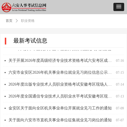
首页
ꄲ
职业资格
最新考试信息
六安市2026年中小学作业设计大赛评选结果公示
关于做好全市2026年专业技术人员继续教育工作的通知
关于做好全市2026年专业技术人员继续教育工作的通知
六安市普通话测试站关于领取2026年4月18-19日普通话水平测试等级证书的公告
六安市教育体育局关于公布2026年全市中小学实验教学说课大赛和 幼儿园优秀自制玩教具展评活动结果的通知
2026年度设备监理师职业资格考试安徽考区现场人工核查安排
2026年度一级建造师职业资格考试安徽考区现场人工核查安排
2026年注册城乡规划师职业资格考试安徽考区现场人工核查安排
2026年度注册测绘师职业资格考试安徽考区现场人工核查安排
关于2026年安徽省拟享受国务院及省政府特殊津贴人员名单的公示
安徽省优秀共产党员、安徽省优秀党务工作者和安徽省先进基层党组织拟表彰对象名单
六安市教育体育局关于2026年全市中小学幼儿园教师“三字一画” 教学基本功比赛拟获奖名单的公示
넸
넸
넸
넸
넸
넸
넸
넸
넸
넸
넸
넸
07-16
07-16
06-29
06-29
06-26
06-25
06-18
06-16
06-15
06-09
06-08
06-08
2026年六安市市直机关事业单位公开招募就业见习人员公告
넸
07-16
关于开展2026年度高级经济专业技术资格考试六安考区成绩合格人员公示和践诺情况抽查的公告
넸
07-16
六安市金安区2026年机关事业单位就业见习岗位信息公示及报名通知
넸
07-15
2026年度出版专业技术人员职业资格考试安徽考区现场人工核查安排
넸
07-14
2026年度全国通信专业技术人员职业水平考试安徽考区现场人工核查安排
넸
07-13
金安区关于面向全区机关事业单位开展就业见习工作的通知
넸
07-09
关于面向六安市市直机关事业单位征集就业见习岗位的通知
넸
07-07