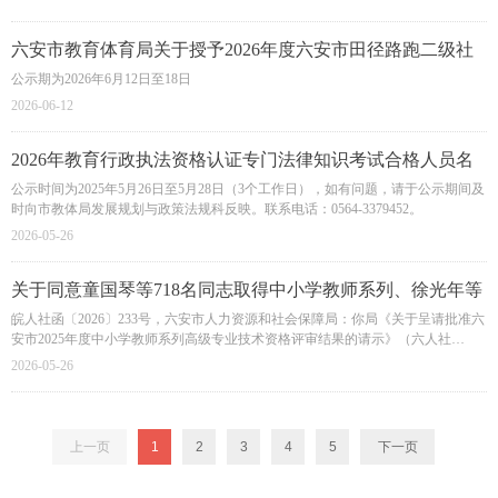
报考人员原则上应在工作地或居住地报名参加考试。
六安市教育体育局关于授予2026年度六安市田径路跑二级社
会体育指导员称号的公示
公示期为2026年6月12日至18日
2026-06-12
2026年教育行政执法资格认证专门法律知识考试合格人员名
单公示
公示时间为2025年5月26日至5月28日（3个工作日），如有问题，请于公示期间及
时向市教体局发展规划与政策法规科反映。联系电话：0564-3379452。
2026-05-26
关于同意童国琴等718名同志取得中小学教师系列、徐光年等
20名同志取得中等职业学校教师系列高级专业技术资格的函
皖人社函〔2026〕233号，六安市人力资源和社会保障局：你局《关于呈请批准六
安市2025年度中小学教师系列高级专业技术资格评审结果的请示》（六人社
〔2026〕5号）和《关于呈请批准六安市2025年度中等职业学校教师系列高级专业
2026-05-26
技术资格评审结果的请示》（六人社〔2026〕6号）悉。经研究，同意童国琴等
718名同志取得中小学教师系列、徐光年等20名同志取得中等职业学校教师系列高
级专业技术资格（名单附后）。取得资格时间分别从2025年12月15日、12月5日高
评会评审通过之日算起
上一页
1
2
3
4
5
下一页